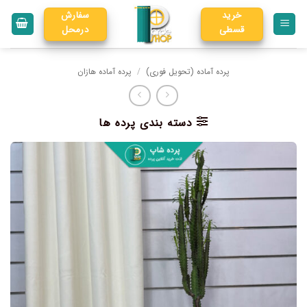
خرید
سفارش
قسطی
درمحل
پرده آماده (تحویل فوری)
/
پرده آماده هازان
دسته بندی پرده ها