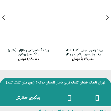
پرده پانچی چاپی کد A281 +
پرده آماده پانچی هازان (کتان)
یک پنل حریر پانچی رایگان
رنگ سبز روشن
۵,۷۴۰,۰۰۰
تومان
۲,۱۸۰,۰۰۰
تومان
تهران نارمک خیابان گلبرگ غربی پاساژ گلستان پلاک ۵
(روی متن کلیک کنید)
پیگیری سفارش