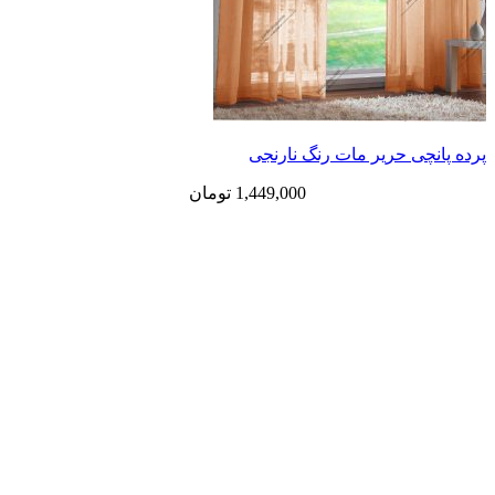
ی حریر مات رنگ نارنجی
1,449,000
تومان