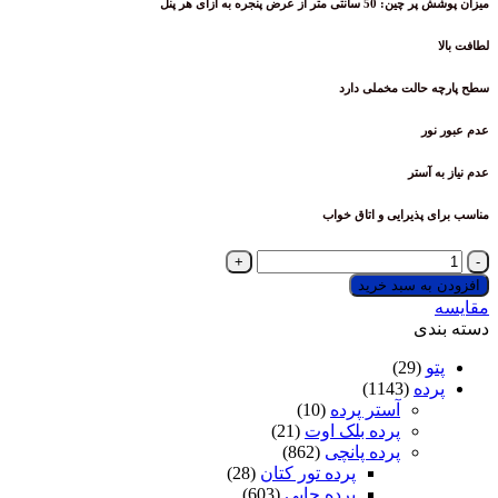
ض پنجره به ازای هر پنل
لت مخملی دارد
تر
یرایی و اتاق خواب
 سبد خرید
ک
یی
(29
(1143)
آستر پرده
(10)
پرده بلک اوت
(21)
پرده پانچی
(862)
پرده تور کتان
(28)
پرده چاپی
(603)