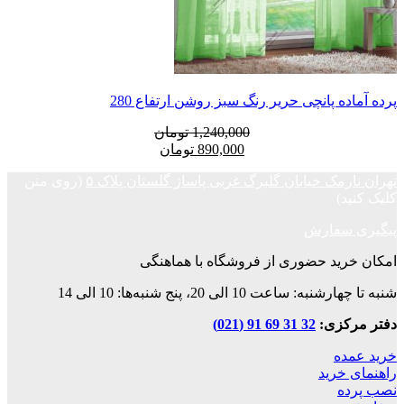
 پانچی حریر رنگ سبز روشن ارتفاع 280
قیمت
قیمت
1,240,000
تومان
فعلی:
اصلی:
890,000
تومان
890,000 تومان.
1,240,000 تومان
ک خیابان گلبرگ غربی پاساژ گلستان پلاک ۵
(روی متن
بود.
فارش
د حضوری از فروشگاه با هماهنگی
ت 10 الی 20، پنج شنبه‌ها: 10 الی 14
زی:
32 31 69 91 (021)
ه
رید