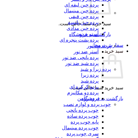
پرده چین لیفه ای
پرده چین مینیمال
پرده چین قیفی
پرده چین پلیسه
سبد خرید شما خالی است.
پرده چین مدادی
آستر پرده
بازگشت به فروشگاه
پرده پشت پنجره ای
رش درمحل
پرده ضد نور
 خرید
آستر ضد نور
پرده پانچی ضد نور
پرده شید ضد نور
پرده زبرا و شید
پرده زبرا
پرده شید
پرده کرکره ای
 خرید شما خالی است.
پرده دو مکانیزم
گشت به فروشگاه
پرده رومن
چوب پرده و لوازم نصب
چوب پرده پانچی
چوب پرده ساده
پایه چوب پرده
چوب پرده مینیمال
سری چوب پرده