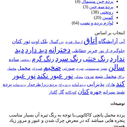
 چین مینیمال
(4)
ه سه چین
(3)
ختی
(38)
ین
(20)
م پرده و نصب
(64)
 اساس
اتاق
گاه
تور کتان
بلک اوت
بزرگسال
ارسال فوری
دخترانه
دید
دید دارد
حریر
خطاطی
 نور
رنگ سرد
نگ خنثی
رنگ گرم
ساده
روتختی
ضخیم
مخمل
صورتی
سبز
مخمل
سیسمونی
قهوه ای
شیری
نور عبور
نور عبور نکند
پتینه
مزون
مشکی
پذیرایی
پرده
پرده زبرا طرحدار
پرده آماده
پرده براق
پرده ساده
کتان
چهره
نه
گل
گلدار
کودکانه
 پانچی کاکائویی،با توجه به رنگ تیره آن بسیار مناسب
ی میباشد که در معرض چرک شدن و عبور و مرور زیاد