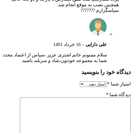
نین نصب به موقع انجام شد.
سگزارم ???????
علی دارابی
–
16 خرداد 1401
سلام ممنونم خانم اشتری عزیز ،سپاس از اعتماد مجدد
شما به مجموعه خودتون،شاد و سربلند باشید.
ود را بنویسید
ا
*
ا
*