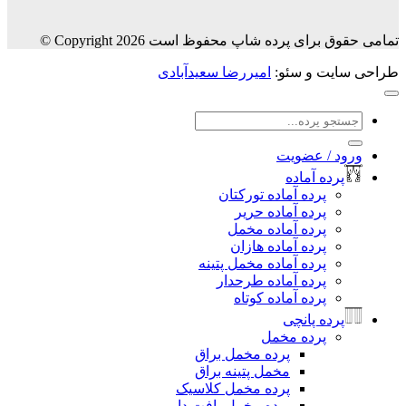
رای پرده شاپ محفوظ است Copyright 2026 ©
یت و سئو:
امیررضا سعیدآبادی
جو
:
د / عضویت
رده آماده
پرده آماده تورکتان
پرده آماده حریر
پرده آماده مخمل
پرده آماده هازان
پرده آماده مخمل پتینه
پرده آماده طرحدار
پرده آماده کوتاه
رده پانچی
پرده مخمل
پرده مخمل براق
مخمل پتینه براق
پرده مخمل کلاسیک
پرده مخمل بافت دار