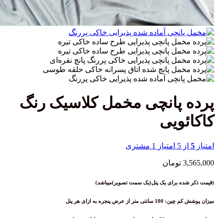
پانچی مخمل کلاسیک رنگ
ویی
یاز
1
مشتری
تومان
ه برای یک پنل(یک سمت تصویر)میباشد)
عرض پنجره به ازای هر پنل