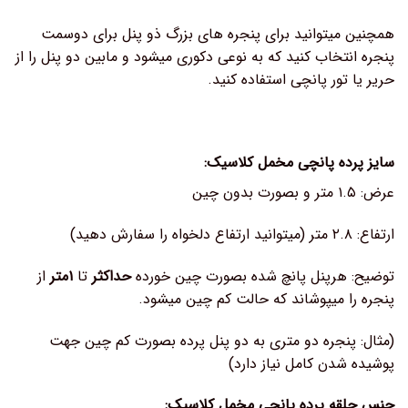
همچنین میتوانید برای پنجره های بزرگ ذو پنل برای دوسمت
پنجره انتخاب کنید که به نوعی دکوری میشود و مابین دو پنل را از
حریر یا تور پانچی استفاده کنید.
سایز پرده پانچی مخمل کلاسیک:
عرض: ۱.۵ متر و بصورت بدون چین
ارتفاع: ۲.۸ متر (میتوانید ارتفاع دلخواه را سفارش دهید)
توضیح: هرپنل پانچ شده بصورت چین خورده
حداکثر
تا
۱متر
از
پنجره را میپوشاند که حالت کم چین میشود.
(مثال: پنجره دو متری به دو پنل پرده بصورت کم چین جهت
پوشیده شدن کامل نیاز دارد)
جنس حلقه پرده پانچی مخمل کلاسیک: