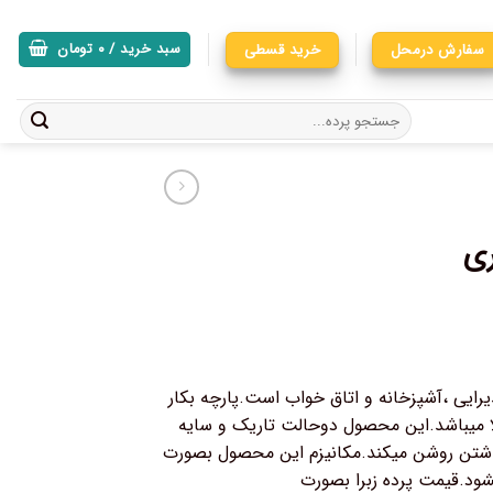
سفارش درمحل
خرید قسطی
سبد خرید /
۰
تومان
ری
رایی ،آشپزخانه و اتاق خواب است.پارچه بکار
الا میباشد.این محصول دوحالت تاریک و سایه
 داشتن روشن میکند.مکانیزم این محصول بصورت
یشود.قیمت پرده زبرا بصورت