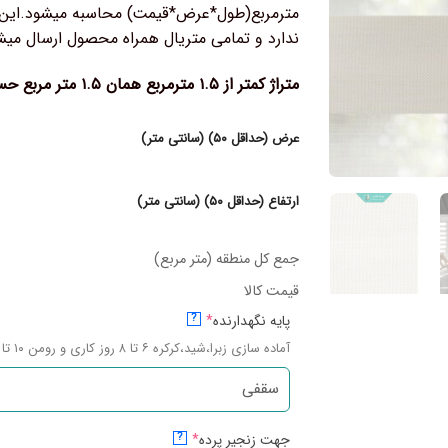
مترمربع(طول*عرض*قیمت) محاسبه میشود.این م
ندارد و تمامی متریال همراه محصول ارسال میش
متراژ کمتر از ۱.۵ مترمربع همان ۱.۵ متر مربع حساب میشود.
عرض (حداقل ۵۰) (سانتی متر)
ارتفاع (حداقل ۵۰) (سانتی متر)
جمع کل منطقه (متر مربع)
قیمت کالا
پایه نگهدارنده
*
?
آماده سازی زبرا،شید،کرکره ۶ تا ۸ روز کاری و رومن ۱۰ تا ۱۲ روز کاری میباشد.
جهت زنجیر پرده
*
?