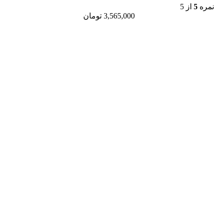
نمره
5
از 5
3,565,000
تومان