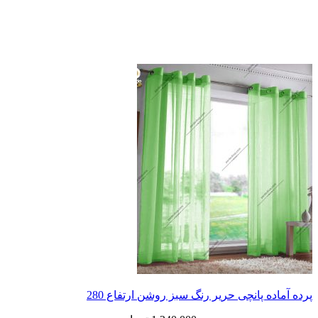
پرده آماده پانچی حریر رنگ سبز روشن ارتفاع 280