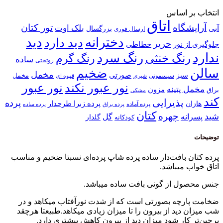
انتخاب بر اساس
اتاق
آرایشگاه
تور کتان
بلک اوت
آبی
بزرگسال
ارسال فوری
دخترانه
دید
دید دارد
حریر
خطاطی
جلوگیری از نور
ندارد
رنگ سرد
رنگ خنثی
رنگ گرم
ساده
روتختی
سالن
ضخیم
مخمل
صورتی
سبز
مخمل
سیسمونی
قهوه ای
شیری
نور عبور
نور عبور نکند
مخمل پتینه
مزون
براق
مشکی
کند
پذیرایی
پرده
پرده زبرا طرحدار
هازان
پرده آماده
پرده براق
پرده ساده
کتان
چهره
شید
پسرانه
گل
گلدار
کودکانه
توضیحات
پرده کتان بافت‌دار ساده پرده شاپ پرده‌ای نسبتا ضخیم و مناسب
اتاق خواب میباشد.
جنس محصول از گونی بافت ساده میباشد.
ضخامت پارچه بصورتی است که از شدت نورآفتاب میکاهد و در
شب میزان دید از بیرون را تا میزان زیادی میکاهد.طبیعتا هرچقد
پرچین‌تر کار شود میزان دید از بیرون کاهش بیشتری دارد.