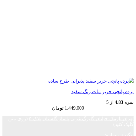
پرده پانچی حریر مات رنگ سفید
نمره
4.83
از 5
1,449,000
تومان
تهران نارمک خیابان گلبرگ غربی پاساژ گلستان پلاک ۵
(روی متن
کلیک کنید)
پیگیری سفارش