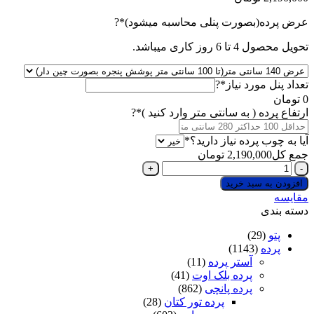
(required)
عرض پرده(بصورت پنلی محاسبه میشود)
*
?
تحویل محصول 4 تا 6 روز کاری میباشد.
(required)
تعداد پنل مورد نیاز
*
?
0
تومان
(required)
ارتفاع پرده ( به سانتی متر وارد کنید )
*
?
(required)
آیا به چوب پرده نیاز دارید؟
*
جمع کل
2,190,000
تومان
پرده
پانچی
افزودن به سبد خرید
کتان
مقایسه
بافت‌دار
دسته بندی
یاسی
تیره
پتو
(29)
عدد
پرده
(1143)
آستر پرده
(11)
پرده بلک اوت
(41)
پرده پانچی
(862)
پرده تور کتان
(28)