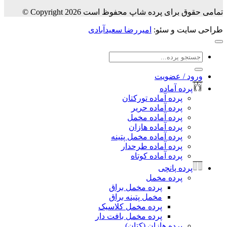
تمامی حقوق برای پرده شاپ محفوظ است Copyright 2026 ©
طراحی سایت و سئو:
امیررضا سعیدآبادی
جستجو
برای:
ورود / عضویت
پرده آماده
پرده آماده تورکتان
پرده آماده حریر
پرده آماده مخمل
پرده آماده هازان
پرده آماده مخمل پتینه
پرده آماده طرحدار
پرده آماده کوتاه
پرده پانچی
پرده مخمل
پرده مخمل براق
مخمل پتینه براق
پرده مخمل کلاسیک
پرده مخمل بافت دار
پرده هازان (کتان)