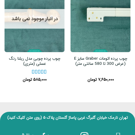
در انبار موجود نمی باشد
چوب پرده اتومات Graber سایز E
چوب پرده چوبی مدل ریلنا رنگ
(عرض 300 تا 580 سانتی متر)
عسلی (متری)
۷,۶۵۰,۰۰۰
تومان
نمره
۵
۵۸۵,۰۰۰
از ۵
تومان
تهران نارمک خیابان گلبرگ غربی پاساژ گلستان پلاک ۵
(روی متن کلیک کنید)