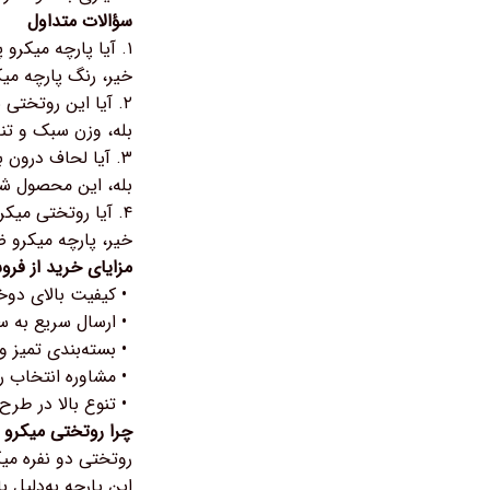
سؤالات متداول
۱. آیا پارچه میکرو پس از شستشو تغییر رنگ می‌دهد؟
خیر، رنگ پارچه می
۲. آیا این روتختی برای تابستان هم مناسب است؟
بله، وزن سبک و تن
۳. آیا لحاف درون بسته وجود دارد؟
بله، این محصول شا
۴. آیا روتختی میکرو حساسیت‌زا است؟
خیر، پارچه میکرو
مزایای خرید از فرو
• کیفیت بالای دو
• ارسال سریع به س
• بسته‌بندی تمیز 
• مشاوره انتخاب ر
• تنوع بالا در طرح
چرا روتختی میکرو 
روتختی دو نفره میک
این پارچه به‌دلیل 