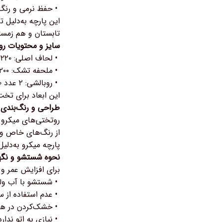
• حفظ نرمی و رنگ 
این پارچه به‌دلیل ت
تابستان و هم زمس
سایز و محتویات رو
• لحاف اصلی: ۲۲۰×۲۴۰ سانتی‌متر
• ملحفه تشک: ۲۰۰×۲۴۰ سانتی‌متر
• روبالشی: ۲ عدد ۵۰×۷۰ سانتی‌متر
این ابعاد برای تخت‌های دو نفره استاندارد 
طراحی و رنگ‌بندی 
روتختی‌های میکرو 
از رنگ‌های خاص و م
پارچه میکرو به‌دلی
نحوه شستشو و نگه
برای افزایش عمر و 
• شستشو با آب ولرم (۳۰ درجه) و مواد شویند
• عدم استفاده از س
• خشک‌کردن در هوای
• نیازی به اتو ندا